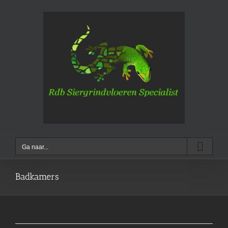
Ga
naar
inhoud
Ga naar...
Badkamers