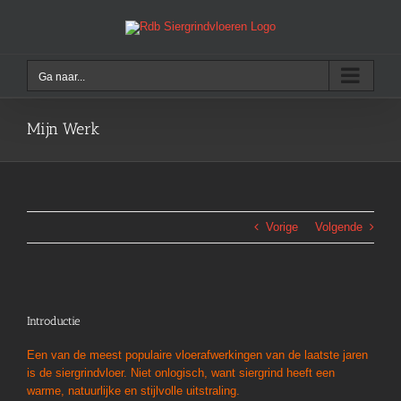
Ga
naar
inhoud
Ga naar...
Mijn Werk
Vorige
Volgende
View
Introductie
Larger
Image
Een van de meest populaire vloerafwerkingen van de laatste jaren
is de siergrindvloer. Niet onlogisch, want siergrind heeft een
warme, natuurlijke en stijlvolle uitstraling.