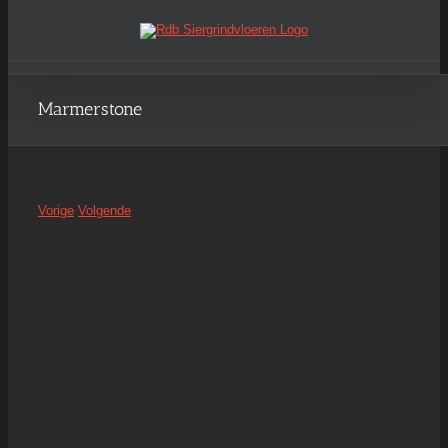
Ga
naar
inhoud
Marmerstone
Vorige
Volgende
View
Larger
Image