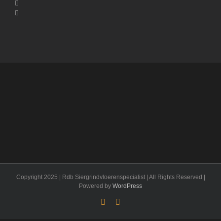
Mauris
Fringilla
Voluts
Proin
Sodales
Quam
Copyright 2025 | Rdb Siergrindvloerenspecialist | All Rights Reserved |
Nam
Powered by
WordPress
Viverra
Facebook
Flickr
Euismod