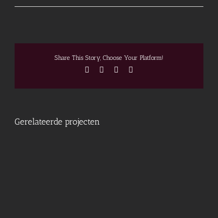
Share This Story, Choose Your Platform!
Facebook
X
Pinterest
E-
mail
Gerelateerde projecten
Donec
Ore
Turis
Eget