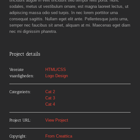
tincidunt augue in velit tincidunt sed tempor felis porta. Nunc
sodales, metus ut vestibulum ornare, est magna laoreet lectus, ut
adipiscing massa odio sed turpis. In nec lorem porttitor urna
consequat sagittis. Nullam eget elit ante. Pellentesque justo urna,
semper nec faucibus sit amet, aliquam at mi. Maecenas eget diam
nec mi dignissim pharetra.
Project details
Vereiste
HTML/CSS
vaardigheden:
Logo Design
Categorieën:
Cat 2
Cat 3
Cat 4
Project URL:
View Project
Copyright:
From Creattica