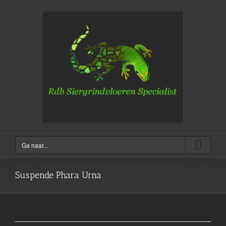
Ga
naar
inhoud
Ga naar...
Suspende Phara Urna