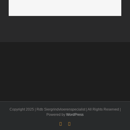
Copyright 2025 | Rdb Siergrindvloerenspecialist | All Rights Reserved |
Powered by
WordPress
Facebook
Flickr